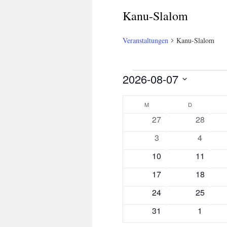
Kanu-Slalom
Veranstaltungen
Kanu-Slalom
Veranstaltungen
2026-08-07
Datum
Kalender
wählen.
M
MONTAG
D
DIENSTAG
0
0
27
28
von
Veranstaltungen
Veransta
0
0
3
4
Veranstaltungen
Veranstaltungen
Veranst
0
0
10
11
Veranstaltungen
Veransta
0
0
17
18
Veranstaltungen
Veransta
0
0
24
25
Veranstaltungen
Veransta
0
0
31
1
Veranstaltungen
Veranst