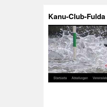
Zum
Inhalt
Kanu-Club-Fulda 
springen
Startseite
Abteilungen
Vereinsle