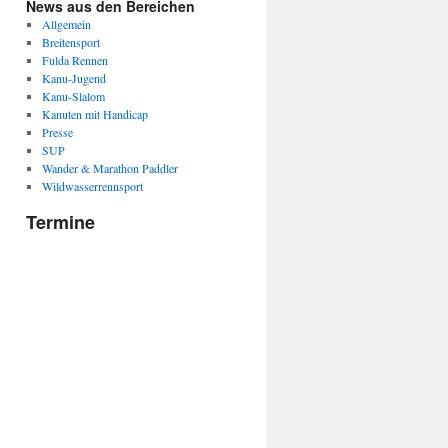
News aus den Bereichen
Allgemein
Breitensport
Fulda Rennen
Kanu-Jugend
Kanu-Slalom
Kanuten mit Handicap
Presse
ltung
SUP
ngen
Wander & Marathon Paddler
n-
Wildwasserrennsport
on
Termine
ungen
ungen
ungen
ungen
ungen
ungen