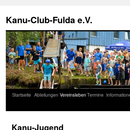
Zum
Inhalt
Kanu-Club-Fulda e.V.
springen
Startseite
Abteilungen
Vereinsleben
Termine
Information
Kanu-Jugend