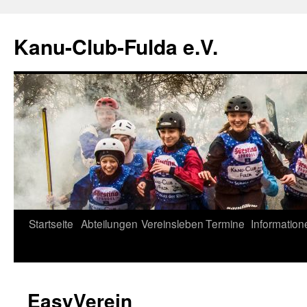
Zum
Inhalt
Kanu-Club-Fulda e.V.
springen
Startseite
Abteilungen
Vereinsleben
Termine
Information
EasyVerein