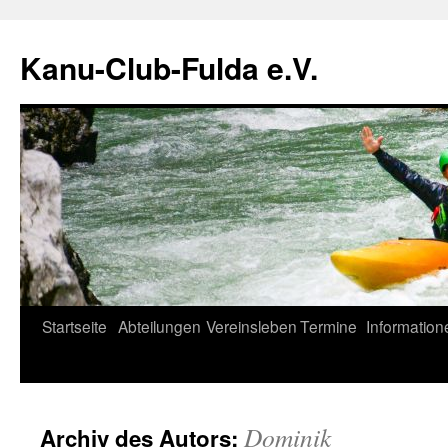
Zum
Inhalt
Kanu-Club-Fulda e.V.
springen
Startseite
Abteilungen
Vereinsleben
Termine
Information
Dominik
Archiv des Autors: