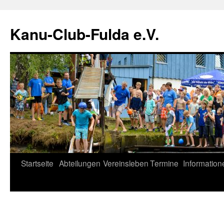
Zum
Inhalt
Kanu-Club-Fulda e.V.
springen
Startseite
Abteilungen
Vereinsleben
Termine
Information